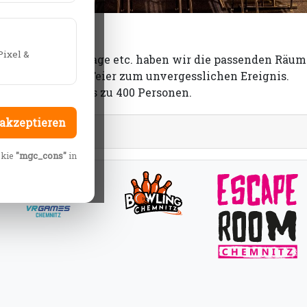
Pixel &
nfeiern, Geburtstage etc. haben wir die passenden Räu
machen wir Ihre Feier zum unvergesslichen Ereignis.
iv buchen für bis zu 400 Personen.
 akzeptieren
okie
"mgc_cons"
in