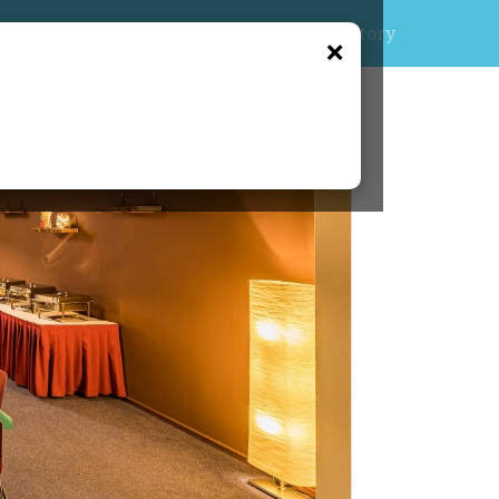
Gutscheine
Hygienekonzept
History
❌