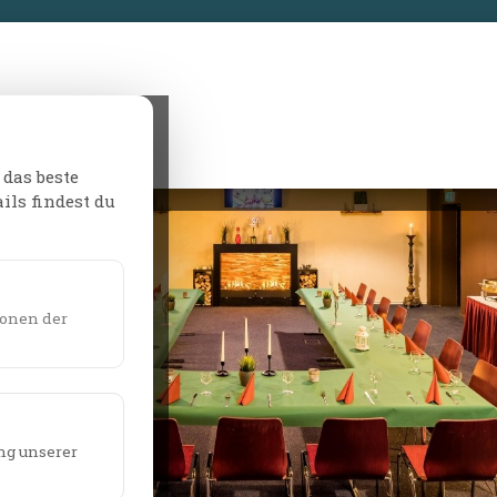
Preise
SPECIALS
Angebote
Jetzt buchen
FAQ
 das beste
ils findest du
ionen der
ung unserer