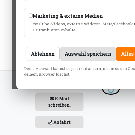
Partyräume
Marketing & externe Medien
YouTube-Videos, externe Widgets, Meta/Facebook 
Für Firmenveranstaltungen, Familie
Drittanbieter-Inhalte.
Dekoration, Speisen und Getränken 
Unser Center können Sie auch exklus
Ablehnen
Auswahl speichern
Alles
Deine Auswahl kannst du jederzeit ändern, indem du den Co
deinem Browser löschst.
Jetzt anrufen.
E-Mail
schreiben.
Anfahrt