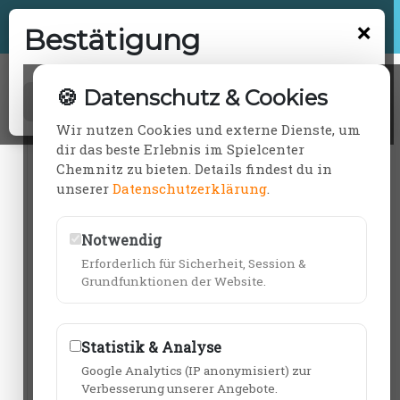
❌
Bestätigung
Adventure Minigolf Chemnitz
XXL
🍪 Datenschutz & Cookies
Kindergeburtstag
buchen
OK
Wir nutzen Cookies und externe Dienste, um
dir das beste Erlebnis im Spielcenter
Chemnitz zu bieten. Details findest du in
unserer
Datenschutzerklärung
.
Notwendig
Erforderlich für Sicherheit, Session &
Grundfunktionen der Website.
Statistik & Analyse
Google Analytics (IP anonymisiert) zur
Verbesserung unserer Angebote.