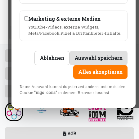
Marketing & externe Medien
YouTube-Videos, externe Widgets,
Meta/Facebook Pixel & Drittanbieter-Inhalte.
Jetzt anrufen.
Ablehnen
Auswahl speichern
Alles akzeptieren
E-Mail schreiben.
Deine Auswahl kannst du jederzeit ändern, indem du den
Anfahrt
Cookie
"mgc_cons"
in deinem Browser löschst.
AGB